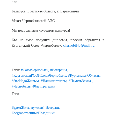
лет.
Беларусь, Брестская область, г. Барановичи
Макет Чернобыльской АЭС
Мы поздравляем лауреатов конкурса!
Кто не смог получить дипломы, просим обратится в
Курганский Союз «Чернобыль»:
chernobil45@mail.ru
Теги:
#СоюзЧернобыль,
#Ветераны,
#КурганскаяРООИСоюзЧернобыль,
#КурганскаяОбласть,
#ЭтоНадоЖивым,
#Нашипартнеры,
#ПамятьВечна ,
#Чернобыль_40летТрагедии
Теги
БудемЖить,мужики!
Ветераны
ГосударственныеПраздники