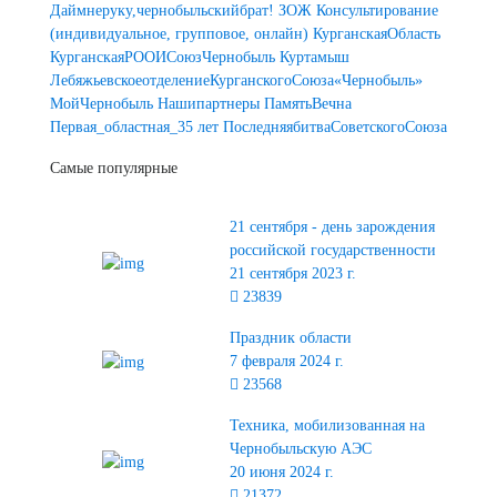
Даймнеруку,чернобыльскийбрат!
ЗОЖ
Консультирование
(индивидуальное, групповое, онлайн)
КурганскаяОбласть
КурганскаяРООИСоюзЧернобыль
Куртамыш
ЛебяжьевскоеотделениеКурганскогоСоюза«Чернобыль»
МойЧернобыль
Нашипартнеры
ПамятьВечна
Первая_областная_35 лет
ПоследняябитваСоветскогоСоюза
Самые популярные
21 сентября - день зарождения
российской государственности
21 сентября 2023 г.
23839
Праздник области
7 февраля 2024 г.
23568
Техника, мобилизованная на
Чернобыльскую АЭС
20 июня 2024 г.
21372