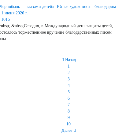
Чернобыль — глазами детей». Юные художники – благодарим
1 июня 2026 г.
1016
nbsp; &nbsp;Сегодня, в Международный день защиты детей,
остоялось торжественное вручение благодарственных писем
ны...
Назад
1
2
3
4
5
6
7
8
9
10
Далее