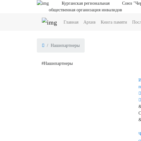
Курганская региональная
Союз "Че
общественная организация инвалидов
(current)
(current)
(current
Главная
Архив
Книга памяти
Посл
Нашипартнеры
#Нашипартнеры
И
п
&
С
&
Ч
с