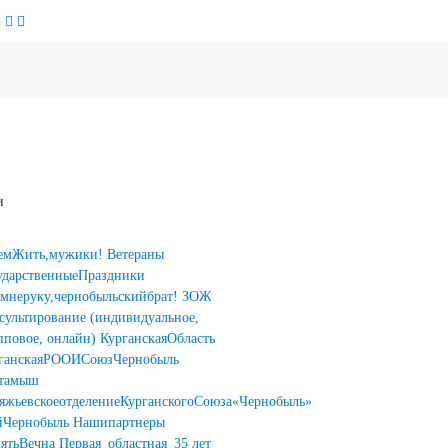
и
емЖить,мужики!
Ветераны
ударственныеПраздники
мнеруку,чернобыльскийбрат!
ЗОЖ
сультирование (индивидуальное,
пповое, онлайн)
КурганскаяОбласть
ганскаяРООИСоюзЧернобыль
тамыш
яжьевскоеотделениеКурганскогоСоюза«Чернобыль»
йЧернобыль
Нашипартнеры
ятьВечна
Первая_областная_35 лет