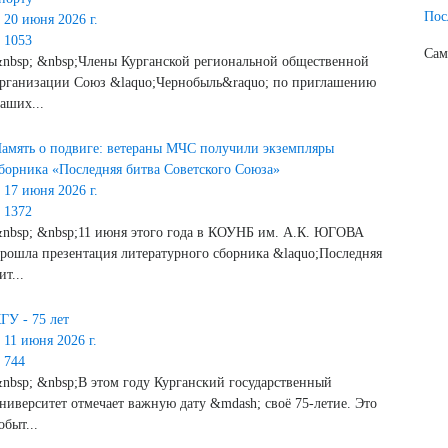
Пос
20 июня 2026 г.
1053
Сам
nbsp; &nbsp;Члены Курганской региональной общественной
рганизации Союз &laquo;Чернобыль&raquo; по приглашению
аших...
амять о подвиге: ветераны МЧС получили экземпляры
борника «Последняя битва Советского Союза»
17 июня 2026 г.
1372
nbsp; &nbsp;11 июня этого года в КОУНБ им. А.К. ЮГОВА
рошла презентация литературного сборника &laquo;Последняя
ит...
ГУ - 75 лет
11 июня 2026 г.
744
nbsp; &nbsp;В этом году Курганский государственный
ниверситет отмечает важную дату &mdash; своё 75-летие. Это
обыт...