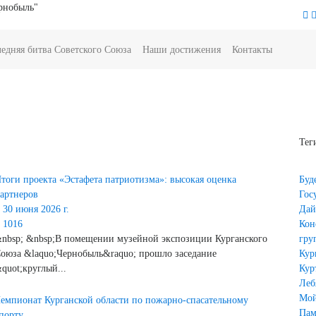
рнобыль"
)
(current)
(current)
(current)
едняя битва Советского Союза
Наши достижения
Контакты
Тег
тоги проекта «Эстафета патриотизма»: высокая оценка
Буд
артнеров
Гос
30 июня 2026 г.
Дай
1016
Кон
nbsp; &nbsp;В помещении музейной экспозиции Курганского
гру
оюза &laquo;Чернобыль&raquo; прошло заседание
Кур
quot;круглый...
Кур
Леб
Мо
емпионат Курганской области по пожарно-спасательному
Пам
порту