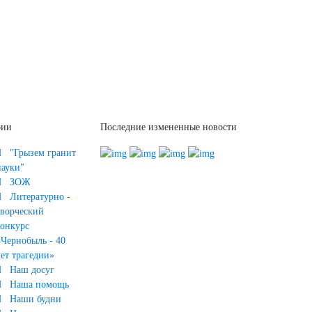
рии
Последние измененные новости
"Грызем гранит
науки"
ЗОЖ
Литературно -
творческий
конкурс
«Чернобыль - 40
лет трагедии»
Наш досуг
Наша помощь
Наши будни