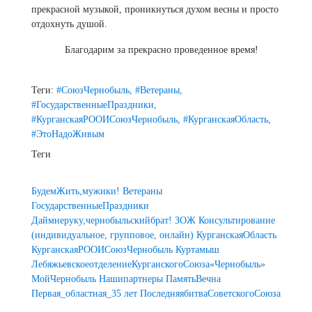
прекрасной музыкой, проникнуться духом весны и просто
отдохнуть душой.
Благодарим за прекрасно проведенное время!
Теги:
#СоюзЧернобыль,
#Ветераны,
#ГосударственныеПраздники,
#КурганскаяРООИСоюзЧернобыль,
#КурганскаяОбласть,
#ЭтоНадоЖивым
Теги
БудемЖить,мужики!
Ветераны
ГосударственныеПраздники
Даймнеруку,чернобыльскийбрат!
ЗОЖ
Консультирование
(индивидуальное, групповое, онлайн)
КурганскаяОбласть
КурганскаяРООИСоюзЧернобыль
Куртамыш
ЛебяжьевскоеотделениеКурганскогоСоюза«Чернобыль»
МойЧернобыль
Нашипартнеры
ПамятьВечна
Первая_областная_35 лет
ПоследняябитваСоветскогоСоюза