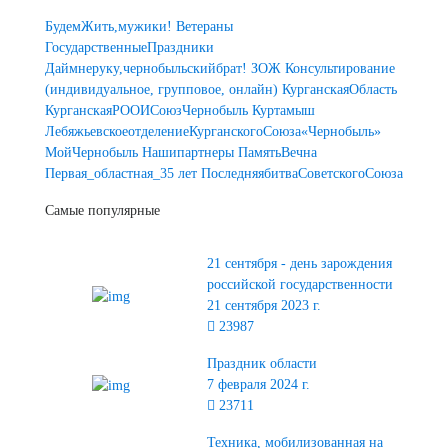
БудемЖить,мужики!
Ветераны
ГосударственныеПраздники
Даймнеруку,чернобыльскийбрат!
ЗОЖ
Консультирование
(индивидуальное, групповое, онлайн)
КурганскаяОбласть
КурганскаяРООИСоюзЧернобыль
Куртамыш
ЛебяжьевскоеотделениеКурганскогоСоюза«Чернобыль»
МойЧернобыль
Нашипартнеры
ПамятьВечна
Первая_областная_35 лет
ПоследняябитваСоветскогоСоюза
Самые популярные
21 сентября - день зарождения
российской государственности
21 сентября 2023 г.
23987
Праздник области
7 февраля 2024 г.
23711
Техника, мобилизованная на