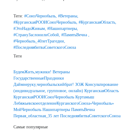
Теги:
#СоюзЧернобыль,
#Ветераны,
#КурганскаяРООИСоюзЧернобыль,
#КурганскаяОбласть,
#ЭтоНадоЖивым,
#Нашипартнеры,
#СтрануЗаслонилиСобой,
#ПамятьВечна ,
#Чернобыль_40летТрагедии,
#ПоследняябитваСоветскогоСоюза
Теги
БудемЖить,мужики!
Ветераны
ГосударственныеПраздники
Даймнеруку,чернобыльскийбрат!
ЗОЖ
Консультирование
(индивидуальное, групповое, онлайн)
КурганскаяОбласть
КурганскаяРООИСоюзЧернобыль
Куртамыш
ЛебяжьевскоеотделениеКурганскогоСоюза«Чернобыль»
МойЧернобыль
Нашипартнеры
ПамятьВечна
Первая_областная_35 лет
ПоследняябитваСоветскогоСоюза
Самые популярные