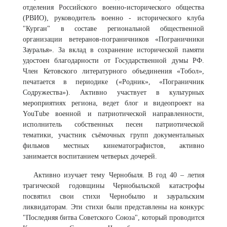
отделения Российского военно-исторического общества
(РВИО), руководитель военно - исторического клуба
"Курган" в составе региональной общественной
организации ветеранов-пограничников «Пограничники
Зауралья». За вклад в сохранение исторической памяти
удостоен благодарности от Государственной думы РФ.
Член Кетовского литературного объединения «Тобол»,
печатается в периодике («Родник», «Пограничник
Содружества»). Активно участвует в культурных
мероприятиях региона, ведет блог и видеопроект на
YouTube военной и патриотической направленности,
исполнитель собственных песен патриотической
тематики, участник съёмочных групп документальных
фильмов местных кинематографистов, активно
занимается воспитанием четверых дочерей.
Активно изучает тему Чернобыля. В год 40 – летия
трагической годовщины Чернобыльской катастрофы
посвятил свои стихи Чернобылю и зауральским
ликвидаторам. Эти стихи были представлены на конкурс
"Последняя битва Советского Союза", который проводится