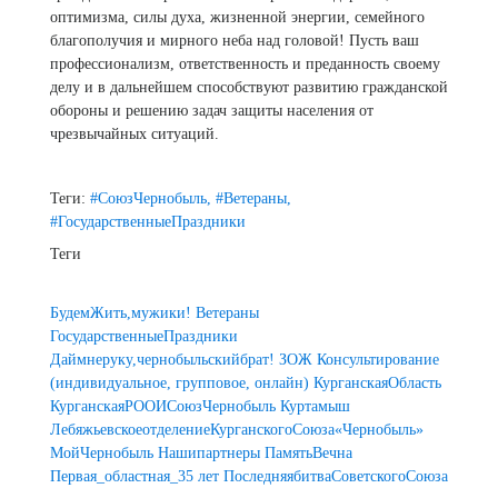
оптимизма, силы духа, жизненной энергии, семейного
благополучия и мирного неба над головой! Пусть ваш
профессионализм, ответственность и преданность своему
делу и в дальнейшем способствуют развитию гражданской
обороны и решению задач защиты населения от
чрезвычайных ситуаций.
Теги:
#СоюзЧернобыль,
#Ветераны,
#ГосударственныеПраздники
Теги
БудемЖить,мужики!
Ветераны
ГосударственныеПраздники
Даймнеруку,чернобыльскийбрат!
ЗОЖ
Консультирование
(индивидуальное, групповое, онлайн)
КурганскаяОбласть
КурганскаяРООИСоюзЧернобыль
Куртамыш
ЛебяжьевскоеотделениеКурганскогоСоюза«Чернобыль»
МойЧернобыль
Нашипартнеры
ПамятьВечна
Первая_областная_35 лет
ПоследняябитваСоветскогоСоюза