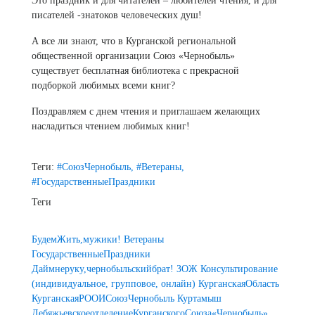
Это праздник и для читателей – любителей чтения, и для
писателей -знатоков человеческих душ!
А все ли знают, что в Курганской региональной
общественной организации Союз «Чернобыль»
существует бесплатная библиотека с прекрасной
подборкой любимых всеми книг?
Поздравляем с днем чтения и приглашаем желающих
насладиться чтением любимых книг!
Теги:
#СоюзЧернобыль,
#Ветераны,
#ГосударственныеПраздники
Теги
БудемЖить,мужики!
Ветераны
ГосударственныеПраздники
Даймнеруку,чернобыльскийбрат!
ЗОЖ
Консультирование
(индивидуальное, групповое, онлайн)
КурганскаяОбласть
КурганскаяРООИСоюзЧернобыль
Куртамыш
ЛебяжьевскоеотделениеКурганскогоСоюза«Чернобыль»