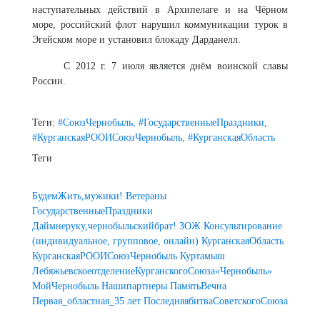
наступательных действий в Архипелаге и на Чёрном
море, российский флот нарушил коммуникации турок в
Эгейском море и установил блокаду Дарданелл.
С 2012 г. 7 июля является днём воинской славы
России.
Теги:
#СоюзЧернобыль,
#ГосударственныеПраздники,
#КурганскаяРООИСоюзЧернобыль,
#КурганскаяОбласть
Теги
БудемЖить,мужики!
Ветераны
ГосударственныеПраздники
Даймнеруку,чернобыльскийбрат!
ЗОЖ
Консультирование
(индивидуальное, групповое, онлайн)
КурганскаяОбласть
КурганскаяРООИСоюзЧернобыль
Куртамыш
ЛебяжьевскоеотделениеКурганскогоСоюза«Чернобыль»
МойЧернобыль
Нашипартнеры
ПамятьВечна
Первая_областная_35 лет
ПоследняябитваСоветскогоСоюза