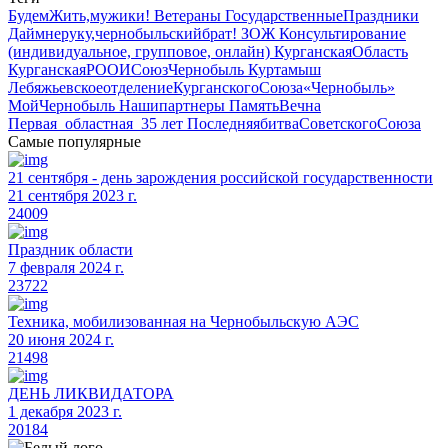
БудемЖить,мужики!
Ветераны
ГосударственныеПраздники
Даймнеруку,чернобыльскийбрат!
ЗОЖ
Консультирование
(индивидуальное, групповое, онлайн)
КурганскаяОбласть
КурганскаяРООИСоюзЧернобыль
Куртамыш
ЛебяжьевскоеотделениеКурганскогоСоюза«Чернобыль»
МойЧернобыль
Нашипартнеры
ПамятьВечна
Первая_областная_35 лет
ПоследняябитваСоветскогоСоюза
Самые популярные
21 сентября - день зарождения российской государственности
21 сентября 2023 г.
24009
Праздник области
7 февраля 2024 г.
23722
Техника, мобилизованная на Чернобыльскую АЭС
20 июня 2024 г.
21498
ДЕНЬ ЛИКВИДАТОРА
1 декабря 2023 г.
20184