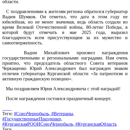
области.
С поздравлениями к жителям региона обратился губернатор
Вадим Шумков. Он отметил, что дата в этом году не
юбилейная, но не менее значимая, ведь область создали во
время Великой Отечественной войны, 80-летие Победы, в
которой будут отмечать в мае 2025 года, выразил
благодарность всем присутствующим за их мужество и
самоотверженность.
Вадим Михайлович произвел награждения
государственными и региональными наградами. Нам очень
приятно, что председатель областного Совета ветеранов
Черкащенко Юрий Александрович был награжден знаком
отличия губернатора Курганской области «За патриотизм и
активную гражданскую позицию».
Мы поздравляем Юрия Александровича с этой наградой!
После награждения состоялся праздничный концерт.
Теги:
#СоюзЧернобыль,
#Ветераны,
#ГосударственныеПраздники,
#КурганскаяРООИСоюзЧернобыль,
#КурганскаяОбласть
Теги