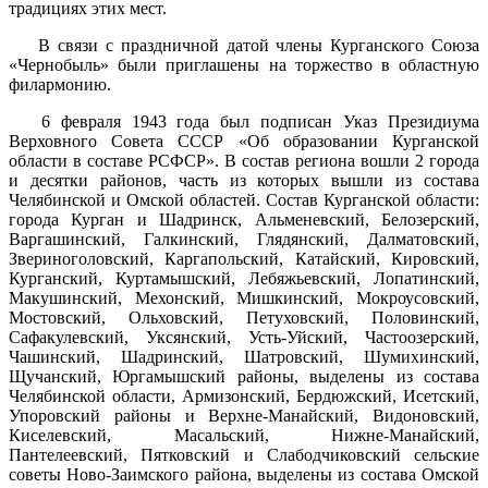
традициях этих мест.
В связи с праздничной датой члены Курганского Союза
«Чернобыль» были приглашены на торжество в областную
филармонию.
6 февраля 1943 года был подписан Указ Президиума
Верховного Совета СССР «Об образовании Курганской
области в составе РСФСР». В состав региона вошли 2 города
и десятки районов, часть из которых вышли из состава
Челябинской и Омской областей. Состав Курганской области:
города Курган и Шадринск, Альменевский, Белозерский,
Варгашинский, Галкинский, Глядянский, Далматовский,
Звериноголовский, Каргапольский, Катайский, Кировский,
Курганский, Куртамышский, Лебяжьевский, Лопатинский,
Макушинский, Мехонский, Мишкинский, Мокроусовский,
Мостовский, Ольховский, Петуховский, Половинский,
Сафакулевский, Уксянский, Усть-Уйский, Частоозерский,
Чашинский, Шадринский, Шатровский, Шумихинский,
Щучанский, Юргамышский районы, выделены из состава
Челябинской области, Армизонский, Бердюжский, Исетский,
Упоровский районы и Верхне-Манайский, Видоновский,
Киселевский, Масальский, Нижне-Манайский,
Пантелеевский, Пятковский и Слабодчиковский сельские
советы Ново-Заимского района, выделены из состава Омской