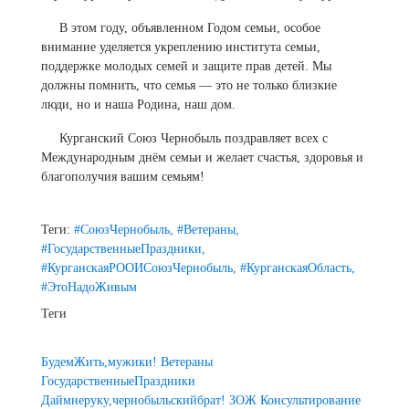
В этом году, объявленном Годом семьи, особое
внимание уделяется укреплению института семьи,
поддержке молодых семей и защите прав детей. Мы
должны помнить, что семья — это не только близкие
люди, но и наша Родина, наш дом.
Курганский Союз Чернобыль поздравляет всех с
Международным днём семьи и желает счастья, здоровья и
благополучия вашим семьям!
Теги:
#СоюзЧернобыль,
#Ветераны,
#ГосударственныеПраздники,
#КурганскаяРООИСоюзЧернобыль,
#КурганскаяОбласть,
#ЭтоНадоЖивым
Теги
БудемЖить,мужики!
Ветераны
ГосударственныеПраздники
Даймнеруку,чернобыльскийбрат!
ЗОЖ
Консультирование