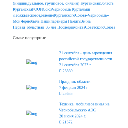
(индивидуальное, групповое, онлайн)
КурганскаяОбласть
КурганскаяРООИСоюзЧернобыль
Куртамыш
ЛебяжьевскоеотделениеКурганскогоСоюза«Чернобыль»
МойЧернобыль
Нашипартнеры
ПамятьВечна
Первая_областная_35 лет
ПоследняябитваСоветскогоСоюза
Самые популярные
21 сентября - день зарождения
российской государственности
21 сентября 2023 г.
23869
Праздник области
7 февраля 2024 г.
23633
Техника, мобилизованная на
Чернобыльскую АЭС
20 июня 2024 г.
21372