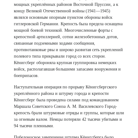
мощных укреплённых районов Восточной Пруссии, а к
концу Великой Отечественной войны (1941—1945)
являлся основным опорным пунктом обороны войск
гитлеровской Германии. Крепость была предела оснащена
мощной боевой техникой. Многочисленные форты с
крепостной артиллерией, сотни железобетонных дотов,
связанные подземными ходами сообщения,
противотанковые рвы и широко развитая сеть укреплений
полевого типа прикрывали город со всех сторон.
Кёнигсберг обороняла крупная группировка немецких
войск, располагавшая большими запасами вооружения и
боеприпасов.
Наступательная операция по прорыву Кёнигсбергского
укреплённого района и штурму города и крепости
Кёнигсберг была проведена силами под командованием
Маршала Советского Союза А. М. Василевского Город-
крепость брали штурмовые отряды и группы, которые шли
за огневым валом. Немцы потеряли 42 тысячи убитыми и
94 тысячи пленными.
Победоносное завершение штурма Кёнигсберга было