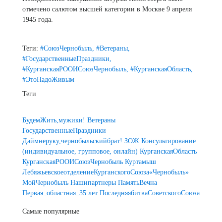
отмечено салютом высшей категории в Москве 9 апреля
1945 года.
Теги:
#СоюзЧернобыль,
#Ветераны,
#ГосударственныеПраздники,
#КурганскаяРООИСоюзЧернобыль,
#КурганскаяОбласть,
#ЭтоНадоЖивым
Теги
БудемЖить,мужики!
Ветераны
ГосударственныеПраздники
Даймнеруку,чернобыльскийбрат!
ЗОЖ
Консультирование
(индивидуальное, групповое, онлайн)
КурганскаяОбласть
КурганскаяРООИСоюзЧернобыль
Куртамыш
ЛебяжьевскоеотделениеКурганскогоСоюза«Чернобыль»
МойЧернобыль
Нашипартнеры
ПамятьВечна
Первая_областная_35 лет
ПоследняябитваСоветскогоСоюза
Самые популярные