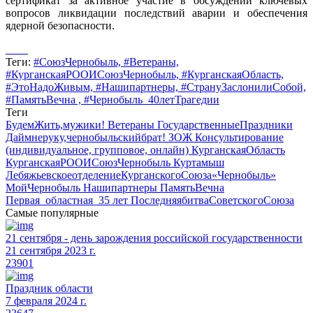
сертификат за активное участие в обсуждении ключевых
вопросов ликвидации последствий аварии и обеспечения
ядерной безопасности.
Теги:
#СоюзЧернобыль,
#Ветераны,
#КурганскаяРООИСоюзЧернобыль,
#КурганскаяОбласть,
#ЭтоНадоЖивым,
#Нашипартнеры,
#СтрануЗаслонилиСобой,
#ПамятьВечна ,
#Чернобыль_40летТрагедии
Теги
БудемЖить,мужики!
Ветераны
ГосударственныеПраздники
Даймнеруку,чернобыльскийбрат!
ЗОЖ
Консультирование
(индивидуальное, групповое, онлайн)
КурганскаяОбласть
КурганскаяРООИСоюзЧернобыль
Куртамыш
ЛебяжьевскоеотделениеКурганскогоСоюза«Чернобыль»
МойЧернобыль
Нашипартнеры
ПамятьВечна
Первая_областная_35 лет
ПоследняябитваСоветскогоСоюза
Самые популярные
21 сентября - день зарождения российской государственности
21 сентября 2023 г.
23901
Праздник области
7 февраля 2024 г.