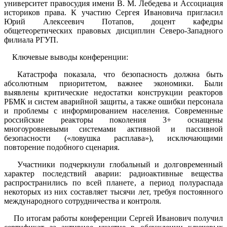
университет правосудия имени В. М. Лебедева и Ассоциация
историков права. К участию Сергея Ивановича пригласил
Юрий Алексеевич Потапов, доцент кафедры
общетеоретических правовых дисциплин Северо-Западного
филиала РГУП.
Ключевые выводы конференции:
Катастрофа показала, что безопасность должна быть
абсолютным приоритетом, важнее экономики. Были
выявлены критические недостатки конструкции реакторов
РБМК и систем аварийной защиты, а также ошибки персонала
и проблемы с информированием населения. Современные
российские реакторы поколения 3+ оснащены
многоуровневыми системами активной и пассивной
безопасности («ловушка расплава»), исключающими
повторение подобного сценария.
Участники подчеркнули глобальный и долговременный
характер последствий аварии: радиоактивные вещества
распространились по всей планете, а период полураспада
некоторых из них составляет тысячи лет, требуя постоянного
международного сотрудничества и контроля.
По итогам работы конференции Сергей Иванович получил