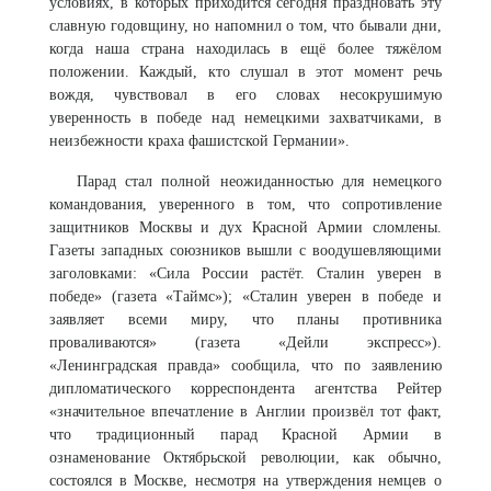
условиях, в которых приходится сегодня праздновать эту
славную годовщину, но напомнил о том, что бывали дни,
когда наша страна находилась в ещё более тяжёлом
положении. Каждый, кто слушал в этот момент речь
вождя, чувствовал в его словах несокрушимую
уверенность в победе над немецкими захватчиками, в
неизбежности краха фашистской Германии».
Парад стал полной неожиданностью для немецкого
командования, уверенного в том, что сопротивление
защитников Москвы и дух Красной Армии сломлены.
Газеты западных союзников вышли с воодушевляющими
заголовками: «Сила России растёт. Сталин уверен в
победе» (газета «Таймс»); «Сталин уверен в победе и
заявляет всеми миру, что планы противника
проваливаются» (газета «Дейли экспресс»).
«Ленинградская правда» сообщила, что по заявлению
дипломатического корреспондента агентства Рейтер
«значительное впечатление в Англии произвёл тот факт,
что традиционный парад Красной Армии в
ознаменование Октябрьской революции, как обычно,
состоялся в Москве, несмотря на утверждения немцев о