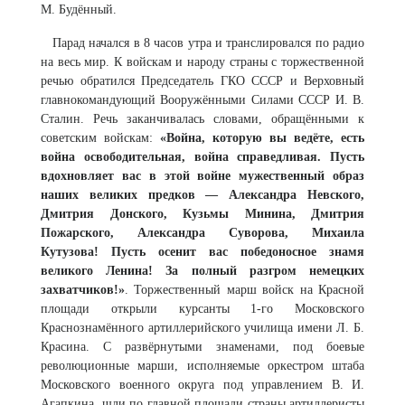
М. Будённый.
Парад начался в 8 часов утра и транслировался по радио
на весь мир. К войскам и народу страны с торжественной
речью обратился Председатель ГКО СССР и Верховный
главнокомандующий Вооружёнными Силами СССР И. В.
Сталин. Речь заканчивалась словами, обращёнными к
советским войскам:
«Война, которую вы ведёте, есть
война освободительная, война справедливая. Пусть
вдохновляет вас в этой войне мужественный образ
наших великих предков — Александра Невского,
Дмитрия Донского, Кузьмы Минина, Дмитрия
Пожарского, Александра Суворова, Михаила
Кутузова! Пусть осенит вас победоносное знамя
великого Ленина! За полный разгром немецких
захватчиков!»
. Торжественный марш войск на Красной
площади открыли курсанты 1-го Московского
Краснознамённого артиллерийского училища имени Л. Б.
Красина. С развёрнутыми знаменами, под боевые
революционные марши, исполняемые оркестром штаба
Московского военного округа под управлением В. И.
Агапкина, шли по главной площади страны артиллеристы