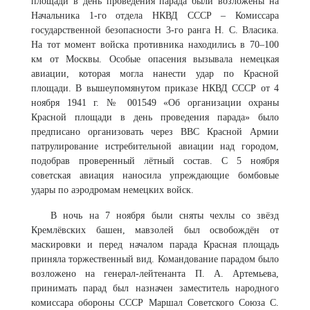
площади в день проведения парада были возложены на
Начальника 1-го отдела НКВД СССР – Комиссара
государственной безопасности 3-го ранга Н. С. Власика.
На тот момент войска противника находились в 70–100
км от Москвы. Особые опасения вызывала немецкая
авиации, которая могла нанести удар по Красной
площади. В вышеупомянутом приказе НКВД СССР от 4
ноября 1941 г. № 001549 «Об организации охраны
Красной площади в день проведения парада» было
предписано организовать через ВВС Красной Армии
патрулирование истребительной авиации над городом,
подобрав проверенный лётный состав. С 5 ноября
советская авиация наносила упреждающие бомбовые
удары по аэродромам немецких войск.
В ночь на 7 ноября были сняты чехлы со звёзд
Кремлёвских башен, мавзолей был освобождён от
маскировки и перед началом парада Красная площадь
приняла торжественный вид. Командование парадом было
возложено на генерал-лейтенанта П. А. Артемьева,
принимать парад был назначен заместитель народного
комиссара обороны СССР Маршал Советского Союза С.