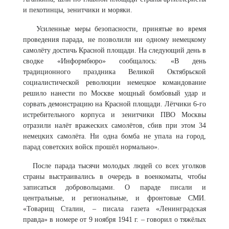
и пехотинцы, зенитчики и моряки.
Усиленные меры безопасности, принятые во время
проведения парада, не позволили ни одному немецкому
самолёту достичь Красной площади. На следующий день в
сводке «Информбюро» сообщалось: «В день
традиционного праздника Великой Октябрьской
социалистической революции немецкое командование
решило нанести по Москве мощный бомбовый удар и
сорвать демонстрацию на Красной площади. Лётчики 6-го
истребительного корпуса и зенитчики ПВО Москвы
отразили налёт вражеских самолётов, сбив при этом 34
немецких самолёта. Ни одна бомба не упала на город,
парад советских войск прошёл нормально».
После парада тысячи молодых людей со всех уголков
страны выстраивались в очередь в военкоматы, чтобы
записаться добровольцами. О параде писали и
центральные, и региональные, и фронтовые СМИ.
«Товарищ Сталин, – писала газета «Ленинградская
правда» в номере от 9 ноября 1941 г. – говорил о тяжёлых