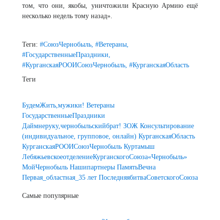
том, что они, якобы, уничтожили Красную Армию ещё
несколько недель тому назад».
Теги:
#СоюзЧернобыль,
#Ветераны,
#ГосударственныеПраздники,
#КурганскаяРООИСоюзЧернобыль,
#КурганскаяОбласть
Теги
БудемЖить,мужики!
Ветераны
ГосударственныеПраздники
Даймнеруку,чернобыльскийбрат!
ЗОЖ
Консультирование
(индивидуальное, групповое, онлайн)
КурганскаяОбласть
КурганскаяРООИСоюзЧернобыль
Куртамыш
ЛебяжьевскоеотделениеКурганскогоСоюза«Чернобыль»
МойЧернобыль
Нашипартнеры
ПамятьВечна
Первая_областная_35 лет
ПоследняябитваСоветскогоСоюза
Самые популярные