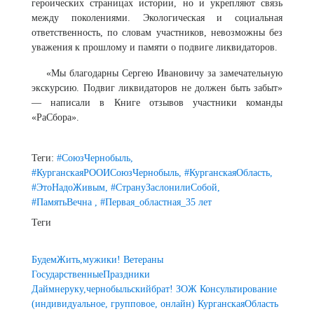
героических страницах истории, но и укрепляют связь
между поколениями. Экологическая и социальная
ответственность, по словам участников, невозможны без
уважения к прошлому и памяти о подвиге ликвидаторов.
«Мы благодарны Сергею Ивановичу за замечательную
экскурсию. Подвиг ликвидаторов не должен быть забыт»
— написали в Книге отзывов участники команды
«РаСбора».
Теги:
#СоюзЧернобыль,
#КурганскаяРООИСоюзЧернобыль,
#КурганскаяОбласть,
#ЭтоНадоЖивым,
#СтрануЗаслонилиСобой,
#ПамятьВечна ,
#Первая_областная_35 лет
Теги
БудемЖить,мужики!
Ветераны
ГосударственныеПраздники
Даймнеруку,чернобыльскийбрат!
ЗОЖ
Консультирование
(индивидуальное, групповое, онлайн)
КурганскаяОбласть