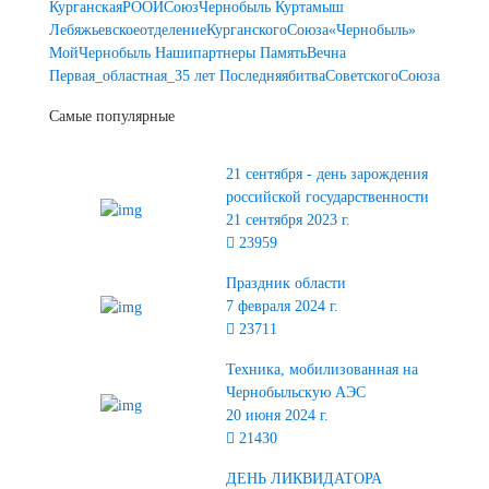
КурганскаяРООИСоюзЧернобыль
Куртамыш
ЛебяжьевскоеотделениеКурганскогоСоюза«Чернобыль»
МойЧернобыль
Нашипартнеры
ПамятьВечна
Первая_областная_35 лет
ПоследняябитваСоветскогоСоюза
Самые популярные
21 сентября - день зарождения
российской государственности
21 сентября 2023 г.
23959
Праздник области
7 февраля 2024 г.
23711
Техника, мобилизованная на
Чернобыльскую АЭС
20 июня 2024 г.
21430
ДЕНЬ ЛИКВИДАТОРА