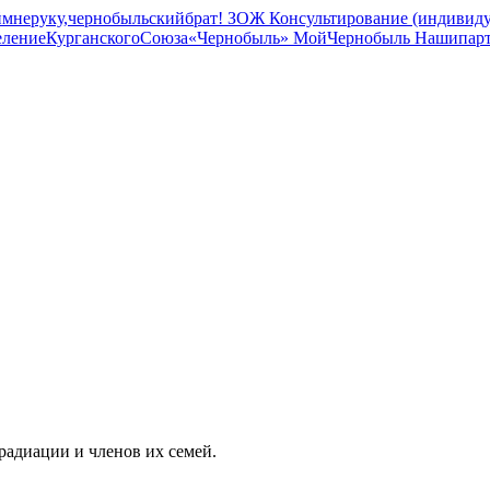
мнеруку,чернобыльскийбрат!
ЗОЖ
Консультирование (индивиду
елениеКурганскогоСоюза«Чернобыль»
МойЧернобыль
Нашипар
радиации и членов их семей.