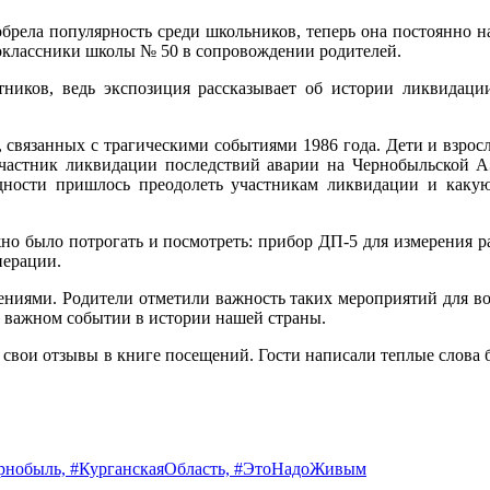
ела популярность среди школьников, теперь она постоянно н
оклассники школы № 50 в сопровождении родителей.
иков, ведь экспозиция рассказывает об истории ликвидаци
 связанных с трагическими событиями 1986 года. Дети и взросл
участник ликвидации последствий аварии на Чернобыльской 
удности пришлось преодолеть участникам ликвидации и как
о было потрогать и посмотреть: прибор ДП-5 для измерения 
перации.
ниями. Родители отметили важность таких мероприятий для вос
м важном событии в истории нашей страны.
свои отзывы в книге посещений. Гости написали теплые слова 
рнобыль,
#КурганскаяОбласть,
#ЭтоНадоЖивым