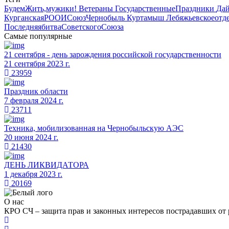
БудемЖить,мужики!
Ветераны
ГосударственныеПраздники
Дай
КурганскаяРООИСоюзЧернобыль
Куртамыш
Лебяжьевскоеотд
ПоследняябитваСоветскогоСоюза
Самые популярные
21 сентября - день зарождения российской государственности
21 сентября 2023 г.
23959
Праздник области
7 февраля 2024 г.
23711
Техника, мобилизованная на Чернобыльскую АЭС
20 июня 2024 г.
21430
ДЕНЬ ЛИКВИДАТОРА
1 декабря 2023 г.
20169
О нас
КРО СЧ – защита прав и законных интересов пострадавших от 