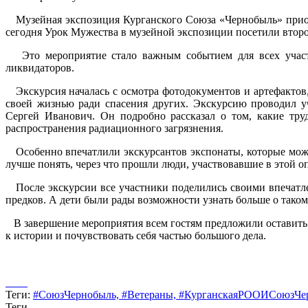
Музейная экспозиция Курганского Союза «Чернобыль» приобр
сегодня Урок Мужества в музейной экспозиции посетили втор
Это мероприятие стало важным событием для всех участн
ликвидаторов.
Экскурсия началась с осмотра фотодокументов и артефактов,
своей жизнью ради спасения других. Экскурсию проводил 
Сергей Иванович. Он подробно рассказал о том, какие тр
распространения радиационного загрязнения.
Особенно впечатлили экскурсантов экспонаты, которые можн
лучше понять, через что прошли люди, участвовавшие в этой о
После экскурсии все участники поделились своими впечатле
предков. А дети были рады возможности узнать больше о тако
В завершение мероприятия всем гостям предложили оставить 
к истории и почувствовать себя частью большого дела.
Теги:
#СоюзЧернобыль,
#Ветераны,
#КурганскаяРООИСоюзЧе
Теги