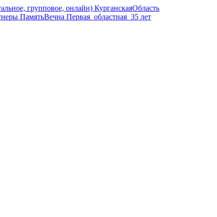
альное, групповое, онлайн)
КурганскаяОбласть
тнеры
ПамятьВечна
Первая_областная_35 лет