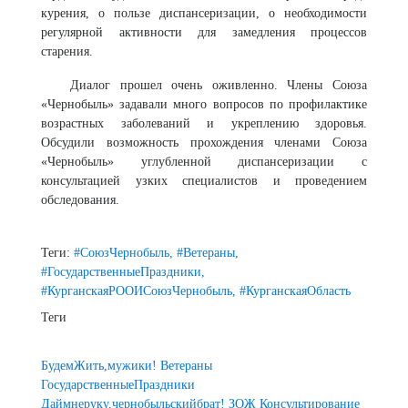
курения, о пользе диспансеризации, о необходимости
регулярной активности для замедления процессов
старения.
Диалог прошел очень оживленно. Члены Союза
«Чернобыль» задавали много вопросов по профилактике
возрастных заболеваний и укреплению здоровья.
Обсудили возможность прохождения членами Союза
«Чернобыль» углубленной диспансеризации с
консультацией узких специалистов и проведением
обследования.
Теги:
#СоюзЧернобыль,
#Ветераны,
#ГосударственныеПраздники,
#КурганскаяРООИСоюзЧернобыль,
#КурганскаяОбласть
Теги
БудемЖить,мужики!
Ветераны
ГосударственныеПраздники
Даймнеруку,чернобыльскийбрат!
ЗОЖ
Консультирование