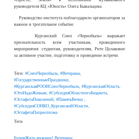
руководителя КЦ «Юность» Олега Бывальцева.
Руководство института поблагодарило организаторов за
важное и трогательное событие.
Курганский Союз «Чернобыль» выражает
признательность всем участникам, проведенного
мероприятия: студентам, руководителям, Рите Цолаковне
за активное участие, подготовку и проведение встречи.
Теги:
#СоюзЧернобыль,
#Ветераны,
#ГосударственныеПраздники,
#КурганскаяРООИСоюзЧернобыль,
#КурганскаяОбласть,
#ЭтоНадоЖивым,
#СубсидияОбластногоБюджета,
#ЭстафетаПоколений,
#ПамятьВечна ,
#СубсидияСОНКО_КурганскойОбласти,
#ЭстафетаПатриотизма
Теги
БудемЖить,мужики!
Ветераны