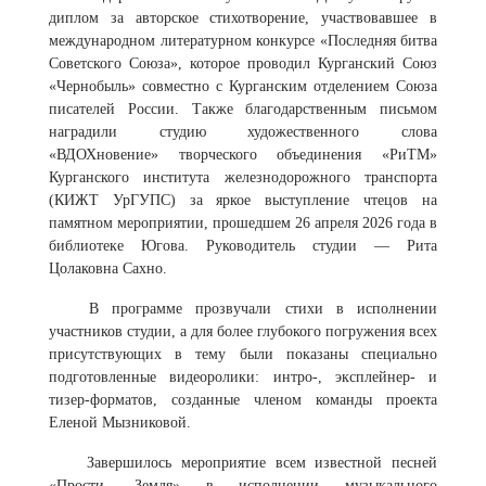
диплом за авторское стихотворение, участвовавшее в
международном литературном конкурсе «Последняя битва
Советского Союза», которое проводил Курганский Союз
«Чернобыль» совместно с Курганским отделением Союза
писателей России. Также благодарственным письмом
наградили студию художественного слова
«ВДОХновение» творческого объединения «РиТМ»
Курганского института железнодорожного транспорта
(КИЖТ УрГУПС) за яркое выступление чтецов на
памятном мероприятии, прошедшем 26 апреля 2026 года в
библиотеке Югова. Руководитель студии — Рита
Цолаковна Сахно.
В программе прозвучали стихи в исполнении
участников студии, а для более глубокого погружения всех
присутствующих в тему были показаны специально
подготовленные видеоролики: интро-, эксплейнер- и
тизер-форматов, созданные членом команды проекта
Еленой Мызниковой.
Завершилось мероприятие всем известной песней
«Прости, Земля» в исполнении музыкального