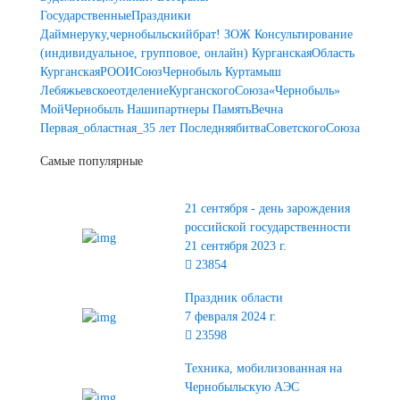
ГосударственныеПраздники
Даймнеруку,чернобыльскийбрат!
ЗОЖ
Консультирование
(индивидуальное, групповое, онлайн)
КурганскаяОбласть
КурганскаяРООИСоюзЧернобыль
Куртамыш
ЛебяжьевскоеотделениеКурганскогоСоюза«Чернобыль»
МойЧернобыль
Нашипартнеры
ПамятьВечна
Первая_областная_35 лет
ПоследняябитваСоветскогоСоюза
Самые популярные
21 сентября - день зарождения
российской государственности
21 сентября 2023 г.
23854
Праздник области
7 февраля 2024 г.
23598
Техника, мобилизованная на
Чернобыльскую АЭС